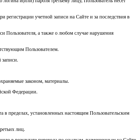
о логина и(или) пароля третьему лицу, Пользователь несет
при регистрации учетной записи на Сайте и за последствия в
си Пользователя, а также о любом случае нарушения
етствующим Пользователем.
 записи.
охраняемые законом, материалы.
йской Федерации.
та в пределах, установленных настоящим Пользовательским
ретьих лиц.
зошло в результате перехода по ссылкам, размещенным на Сайте.