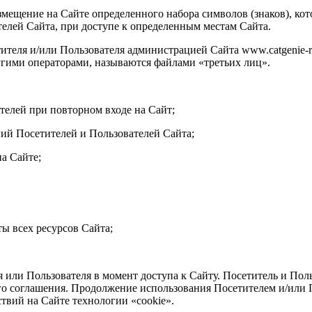
азмещение на Сайте определенного набора символов (знаков), ко
телей Сайта, при доступе к определенным местам Сайта.
тителя и/или Пользователя администрацией Сайта www.catgenie-r
угими операторами, называются файлами «третьих лиц».
ателей при повторном входе на Сайт;
ний Посетителей и Пользователей Сайта;
на Сайте;
ты всех ресурсов Сайта;
я или Пользователя в момент доступа к Сайту. Посетитель и По
го соглашения. Продолжение использования Посетителем и/или 
твий на Сайте технологии «cookie».