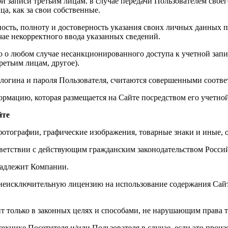
й записи третьим лицам. в случае передачи Пользователем своег
а, как за свои собственные.
ьность, полноту и достоверность указания своих личных данных 
чае некорректного ввода указанных сведений.
ю о любом случае несанкционированного доступа к учетной запи
ретьим лицам, другое).
 логина и пароля Пользователя, считаются совершенными соотв
ормацию, которая размещается на Сайте посредством его учетной
йте
 фотографии, графические изображения, товарные знаки и иные, 
ответствии с действующим гражданским законодательством Росси
надлежит Компании.
 неисключительную лицензию на использование содержания Сай
йт только в законных целях и способами, не нарушающим права т
технике Посетителя и/или Пользователя в случае, если это прои