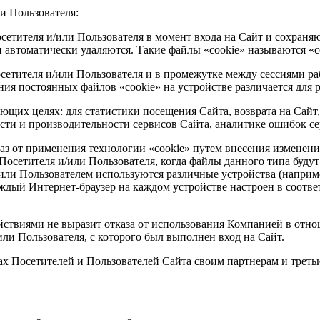
и Пользователя:
сетителя и/или Пользователя в момент входа на Сайт и сохраняю
и автоматически удаляются. Такие файлы «cookie» называются «
осетителя и/или Пользователя и в промежутке между сессиями ра
я постоянных файлов «cookie» на устройстве различается для р
ующих целях: для статистики посещения Сайта, возврата на Сайт
сти и производительности сервисов Сайта, аналитике ошибок се
каз от применения технологии «cookie» путем внесения изменен
сетителя и/или Пользователя, когда файлы данного типа будут 
и/или Пользователем используются различные устройства (напри
аждый Интернет-браузер на каждом устройстве настроен в соотве
действиями не выразит отказа от использования Компанией в отн
или Пользователя, с которого был выполнен вход на Сайт.
сах Посетителей и Пользователей Сайта своим партнерам и тре