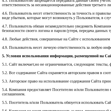
4.5. Пользователю запрещается передавать данные своей учетно
ответственность за несанкционированные действия третьего лиц
4.6. Пользователь несет ответственность за точность и правил
виде убытков, которые могут возникнуть у Пользователя, в слу
4.7. Пользователь обязан незамедлительно уведомить Компани
безопасности своего логина и пароля (утеря, передача данных т
4.8. Любые действия, совершенные на Сайте с использованием
4.9. Пользователь несет личную ответственность за любую инф
5. Условия использования информации, размещенной на Са
5.1. Сайт включает,но не ограничивается, следующим: тексты,
5.2. Все содержание Сайта охраняется авторским правом в со
5.3. Авторское право на использование содержания Сайта при
5.4. Компания предоставляет Посетителю и/или Пользователю
соглашением.
5.5. Посетитель и/или Пользователь обязуется использовать Са
5.6. Компания не несет ответственность за вред, причиненный 