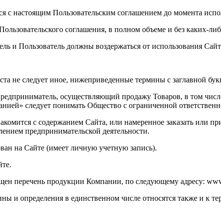
ься с настоящим Пользовательским соглашением до момента испо
Пользовательского соглашения, в полном объеме и без каких-либ
ель и Пользователь должны воздержаться от использования Сайт
екста не следует иное, нижеприведенные термины с заглавной бу
едприниматель, осуществляющий продажу Товаров, в том числ
анией» следует понимать Общество с ограниченной ответственн
акомится с содержанием Сайта, или намеренное заказать или п
лением предпринимательской деятельности.
ван на Сайте (имеет личную учетную запись).
те.
щен перечень продукции Компании, по следующему адресу: www.c
ины и определения в единственном числе относятся также и к т